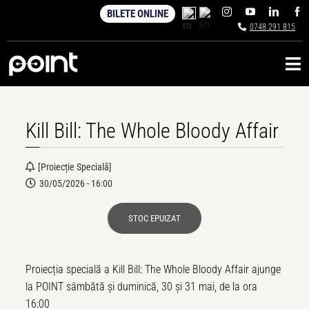
Skip
BILETE ONLINE
to
0748 291 815
content
Tog
Nav
Hub cultural
Kill Bill: The Whole Bloody Affair
Restaurant & Bar
[proiecție Specială]
Evenimente corporate
30/05/2026 - 16:00
STOC EPUIZAT
Proiecția specială a Kill Bill: The Whole Bloody Affair ajunge
la POINT sâmbătă și duminică, 30 și 31 mai, de la ora
16:00