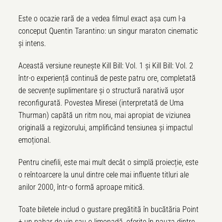
Este o ocazie rară de a vedea filmul exact așa cum l-a
conceput Quentin Tarantino: un singur maraton cinematic
și intens.
Această versiune reunește Kill Bill: Vol. 1 și Kill Bill: Vol. 2
într-o experiență continuă de peste patru ore, completată
de secvențe suplimentare și o structură narativă ușor
reconfigurată. Povestea Miresei (interpretată de Uma
Thurman) capătă un ritm nou, mai apropiat de viziunea
originală a regizorului, amplificând tensiunea și impactul
emoțional.
Pentru cinefili, este mai mult decât o simplă proiecție, este
o reîntoarcere la unul dintre cele mai influente titluri ale
anilor 2000, într-o formă aproape mitică.
Toate biletele includ o gustare pregătită în bucătăria Point
+ un pahar de vin sau o limonadă, oferite în pauza dintre