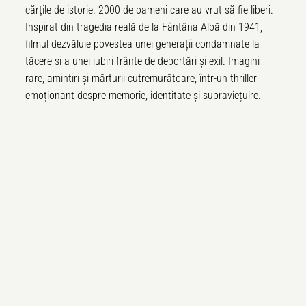
cărțile de istorie. 2000 de oameni care au vrut să fie liberi.
Inspirat din tragedia reală
de la F
ântâna Albă din 1941,
filmul dezvăluie povestea unei generații condamnate la
tă
cere
și a unei iubiri frâ
nte de deport
ări și exil. Imagini
rare, amintiri și mărturii cutremurătoare, într-un thriller
emoționant despre memorie, identitate și supravieț
uire.