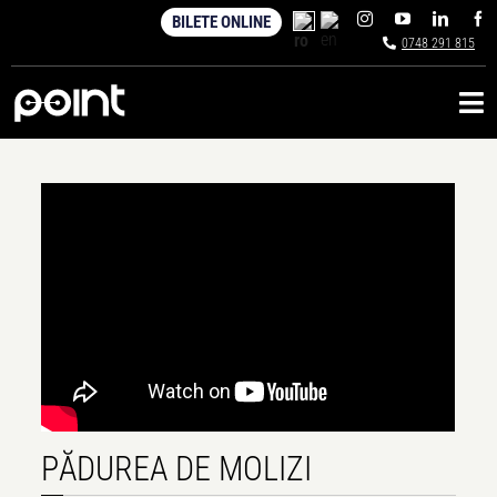
Skip
BILETE ONLINE
to
0748 291 815
content
Tog
Nav
Hub cultural
Restaurant & Bar
Evenimente corporate
PĂDUREA DE MOLIZI