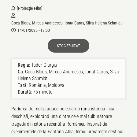
[proiecție Film]
Coca Bloos, Mircea Andreescu, Ionut Caras, Silva Helena Schmidt
14/01/2026 - 19:00
STOC EPUIZAT
Regia
: Tudor Giurgiu
Cu
: Coca Bloos, Mircea Andreescu, Ionut Caras, Silva
Helena Schmidt
Țară
: Rom
ânia, Moldova
Durat
ă
: 75 minute
Pădurea de molizi aduce pe ecran o rană istorică încă
deschisă, explorând una dintre cele mai tulburătoare
tragedii din istoria recentă a României. Inspirat de
evenimentele de la Fântâna Albă, filmul urmărește destinul