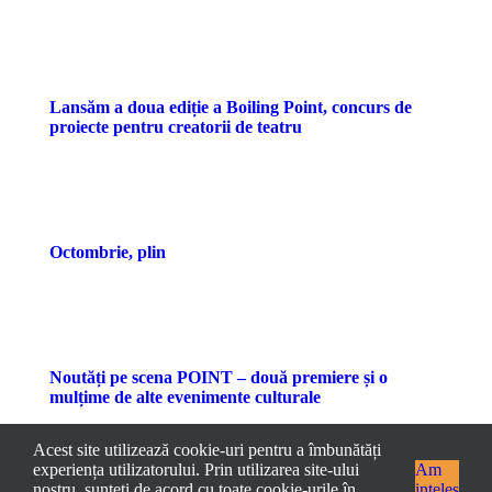
Lansăm a doua ediție a Boiling Point, concurs de
proiecte pentru creatorii de teatru
Octombrie, plin
Noutăți pe scena POINT – două premiere și o
mulțime de alte evenimente culturale
Acest site utilizează cookie-uri pentru a îmbunătăți
experiența utilizatorului. Prin utilizarea site-ului
Am
nostru, sunteți de acord cu toate cookie-urile în
ințeles