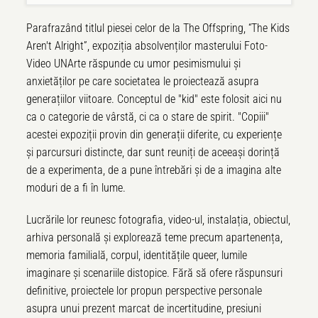
Parafrazând titlul piesei celor de la The Offspring, “The Kids
Aren't Alright”, expoziția absolvenților masterului Foto-
Video UNArte răspunde cu umor pesimismului și
anxietăților pe care societatea le proiectează asupra
generațiilor viitoare. Conceptul de "kid" este folosit aici nu
ca o categorie de vârstă, ci ca o stare de spirit. "Copiii"
acestei expoziții provin din generații diferite, cu experiențe
și parcursuri distincte, dar sunt reuniți de aceeași dorință
de a experimenta, de a pune întrebări și de a imagina alte
moduri de a fi în lume.
Lucrările lor reunesc fotografia, video-ul, instalația, obiectul,
arhiva personală și explorează teme precum apartenența,
memoria familială, corpul, identitățile queer, lumile
imaginare și scenariile distopice. Fără să ofere răspunsuri
definitive, proiectele lor propun perspective personale
asupra unui prezent marcat de incertitudine, presiuni