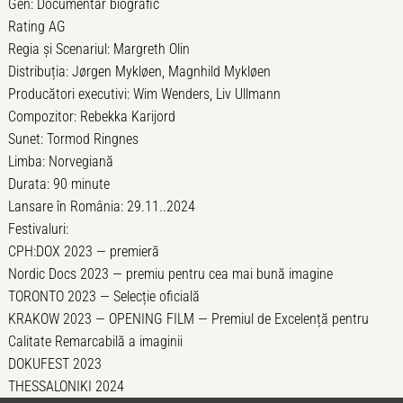
Gen: Documentar biografic
Rating AG
Regia și Scenariul: Margreth Olin
Distribuția: Jørgen Mykløen, Magnhild Mykløen
Producători executivi: Wim Wenders, Liv Ullmann
Compozitor: Rebekka Karijord
Sunet: Tormod Ringnes
Limba: Norvegiană
Durata: 90 minute
Lansare în România: 29.11..2024
Festivaluri:
CPH:DOX 2023 — premieră
Nordic Docs 2023 — premiu pentru cea mai bună imagine
TORONTO 2023 — Selecție oficială
KRAKOW 2023 — OPENING FILM — Premiul de Excelență pentru
Calitate Remarcabilă a imaginii
DOKUFEST 2023
THESSALONIKI 2024