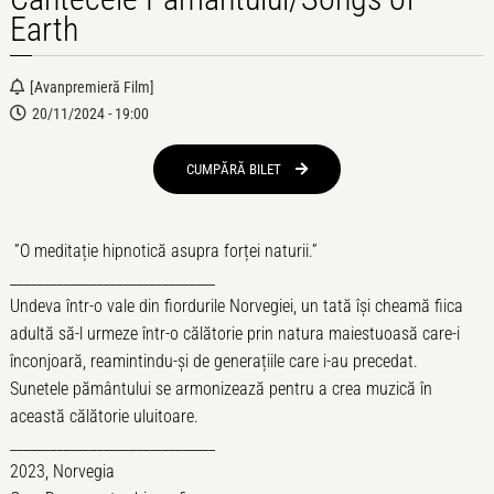
Earth
[avanpremieră Film]
20/11/2024 - 19:00
CUMPĂRĂ BILET 
”O meditație hipnotică asupra forței naturii.”
_______________________________
Undeva într-o vale din fiordurile Norvegiei, un tată își cheamă fiica
adultă să-l urmeze într-o călătorie prin natura maiestuoasă care-i
înconjoară, reamintindu-și de generațiile care i-au precedat.
Sunetele pământului se armonizează pentru a crea muzică în
această călătorie uluitoare.
_______________________________
2023, Norvegia