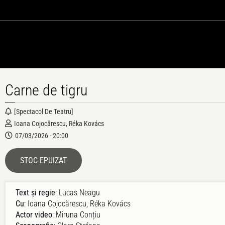
Carne de tigru
[spectacol De Teatru]
Ioana Cojocărescu, Réka Kovács
07/03/2026 - 20:00
STOC EPUIZAT
Text și regie
: Lucas Neagu
Cu
: Ioana Cojocărescu, Réka Kovács
Actor video
: Miruna Conțiu