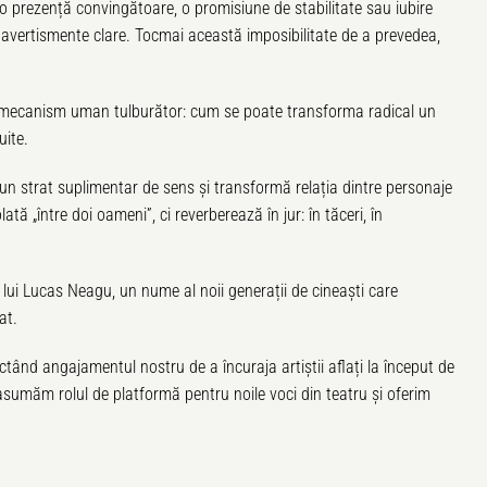
 o prezență convingătoare, o promisiune de stabilitate sau iubire
avertismente clare. Tocmai această imposibilitate de a prevedea,
unui mecanism uman tulburător: cum se poate transforma radical un
uite.
un strat suplimentar de sens și transformă relația dintre personaje
ă „între doi oameni”, ci reverberează în jur: în tăceri, în
lui Lucas Neagu, un nume al noii generații de cineaști care
at.
ectând angajamentul nostru de a încuraja artiștii aflați la început de
sumăm rolul de platformă pentru noile voci din teatru și oferim