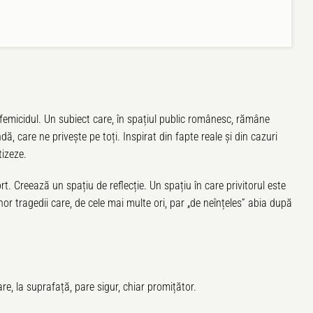
 femicidul. Un subiect care, în spațiul public românesc, rămâne
dă, care ne privește pe toți. Inspirat din fapte reale și din cazuri
tizeze.
rt. Creează un spațiu de reflecție. Un spațiu în care privitorul este
or tragedii care, de cele mai multe ori, par „de neînțeles” abia după
are, la suprafață, pare sigur, chiar promițător.