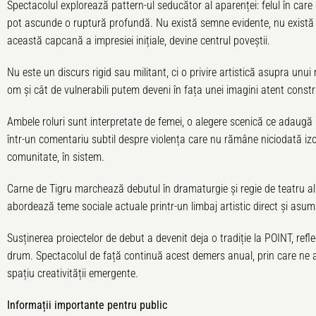
Spectacolul explorează pattern-ul seducător al aparenței: felul în care
pot ascunde o ruptură profundă. Nu există semne evidente, nu există 
această capcană a impresiei inițiale, devine centrul poveștii.
Nu este un discurs rigid sau militant, ci o privire artistică asupra 
om și cât de vulnerabili putem deveni în fața unei imagini atent constr
Ambele roluri sunt interpretate de femei, o alegere scenică ce adaugă 
într-un comentariu subtil despre violența care nu rămâne niciodată izolat
comunitate, în sistem.
Carne de Tigru marchează debutul în dramaturgie și regie de teatru al 
abordează teme sociale actuale printr-un limbaj artistic direct și asum
Susținerea proiectelor de debut a devenit deja o tradiție la POINT, refl
drum. Spectacolul de față continuă acest demers anual, prin care ne a
spațiu creativității emergente.
Informații importante pentru public