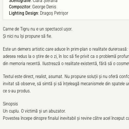
Scenografie
: Clara Ștefana
Compozitor
: George Denis
Lighting Design
: Dragoș Petrișor
Carne de Tigru nu e un spectacol ușor.
Și nici nu își propune să fie.
Este un demers artistic care aduce în prim-plan o realitate dureroasă:
adesea redus la o știre de o zi, în loc să fie privit ca o problemă profun
din memoria recentă. Ilustrează o realitate existentă, fără să o cosme
Textul este direct, realist, asumat. Nu propune soluții și nu oferă confo
invitat să observe, să simtă și să înțeleagă mecanismele din spatele un
ce s-au produs.
Sinopsis
Un cuplu. O victimă și un abuzator.
Povestea începe dinspre finalul inevitabil și revine către acel început c