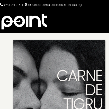
Skip
0748 291 815
|
str. General Eremia Grigorescu, nr. 10, București
to
content