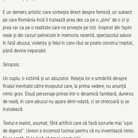
E un demers artistic care vorbește direct despre femicid, un subiect
pe care România încă îl tratează prea des ca pe o „știre” de o zi și
prea rar ca pe o realitate care ne privește pe toți. Inspirat din fapte
reale și din cazuri petrecute în memoria recentă, spectacolul aduce
în față abuzul, violența și felul în care răul se poate construi treptat,
până devine ireparabil.
Sinopsis:
Un cuplu: o victimă și un abuzator. Relația lor e urmărită dinspre
finalul inevitabil către începutul care, la prima vedere, nu anunță
nimic grav. Două personaje prinse într-o dinamică familiară, dureros
de reală, în care abuzul nu apare dintr-odată, ci se strecoară și se
instalează.
Textul e realist, asumat, fără artificii care să facă lucrurile mai “ușor
de digerat”. Uneori e incomod tocmai pentru că nu inventează nimic.