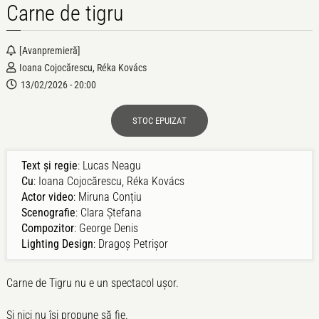
Carne de tigru
[avanpremieră]
Ioana Cojocărescu, Réka Kovács
13/02/2026 - 20:00
STOC EPUIZAT
Text și regie
: Lucas Neagu
Cu
: Ioana Cojocărescu, Réka Kovács
Actor video
: Miruna Conțiu
Scenografie
: Clara Ștefana
Compozitor
: George Denis
Lighting Design
: Dragoș Petrișor
Carne de Tigru nu e un spectacol ușor.
Și nici nu își propune să fie.