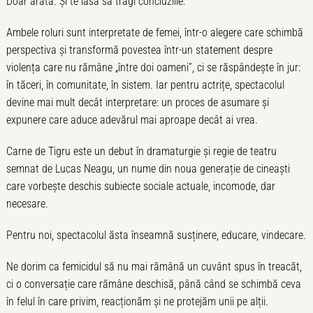
Doar arată. Și te lasă să tragi concluziile.
Ambele roluri sunt interpretate de femei, într-o alegere care schimbă
perspectiva și transformă povestea într-un statement despre
violența care nu rămâne „între doi oameni”, ci se răspândește în jur:
în tăceri, în comunitate, în sistem. Iar pentru actrițe, spectacolul
devine mai mult decât interpretare: un proces de asumare și
expunere care aduce adevărul mai aproape decât ai vrea.
Carne de Tigru este un debut în dramaturgie și regie de teatru
semnat de Lucas Neagu, un nume din noua generație de cineaști
care vorbește deschis subiecte sociale actuale, incomode, dar
necesare.
Pentru noi, spectacolul ăsta înseamnă susținere, educare, vindecare.
Ne dorim ca femicidul să nu mai rămână un cuvânt spus în treacăt,
ci o conversație care rămâne deschisă, până când se schimbă ceva
în felul în care privim, reacționăm și ne protejăm unii pe alții.