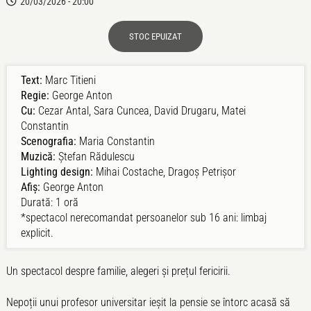
20/03/2026 - 20:00
STOC EPUIZAT
Text:
Marc Titieni
Regie:
George Anton
Cu:
Cezar Antal, Sara Cuncea, David Drugaru, Matei
Constantin
Scenografia:
Maria Constantin
Muzică:
Ștefan Rădulescu
Lighting design:
Mihai Costache, Dragoș Petrișor
Afiș:
George Anton
Durată: 1 oră
*spectacol nerecomandat persoanelor sub 16 ani: limbaj
explicit.
Un spectacol despre familie, alegeri și prețul fericirii.
Nepoții unui profesor universitar ieșit la pensie se întorc acasă să