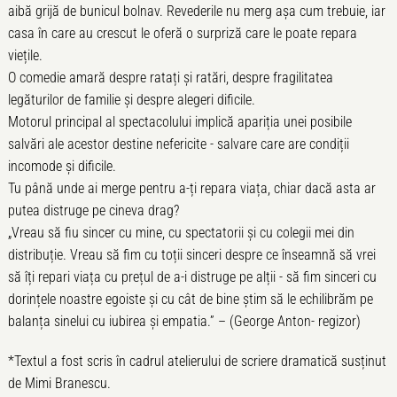
aibă grijă de bunicul bolnav. Revederile nu merg așa cum trebuie, iar
casa în care au crescut le oferă o surpriză care le poate repara
viețile.
O comedie amară despre ratați și ratări, despre fragilitatea
legăturilor de familie și despre alegeri dificile.
Motorul principal al spectacolului implică apariția unei posibile
salvări ale acestor destine nefericite - salvare care are condiții
incomode și dificile.
Tu până unde ai merge pentru a-ți repara viața, chiar dacă asta ar
putea distruge pe cineva drag?
„Vreau să fiu sincer cu mine, cu spectatorii și cu colegii mei din
distribuție. Vreau să fim cu toții sinceri despre ce înseamnă să vrei
să îți repari viața cu prețul de a-i distruge pe alții - să fim sinceri cu
dorințele noastre egoiste și cu cât de bine știm să le echilibrăm pe
balanța sinelui cu iubirea și empatia.” – (George Anton- regizor)
*Textul a fost scris în cadrul atelierului de scriere dramatică susținut
de Mimi Branescu.