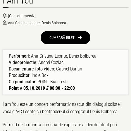
I Am You
[concert Imersiv]
Ana-Cristina Leonte, Denis Bolborea
CUMPĂRĂ BILET 
Performeri
: Ana-Cristina Leonte, Denis Bolborea
Videoproiectie
: Andrei Cozlac
Documentare foto-video
: Gabriel Durlan
Producător
: Indie Box
Co-producător
: POINT București
Point // 05.10.2019 // 08:00 - 22:00
I am You este un concert performativ născut din dialogul solistei
vocale A-C Leonte cu beatboxer-ul și coregraful Denis Bolborea.
Pornind de la dorința comună de explorare a ideii de ritual prin