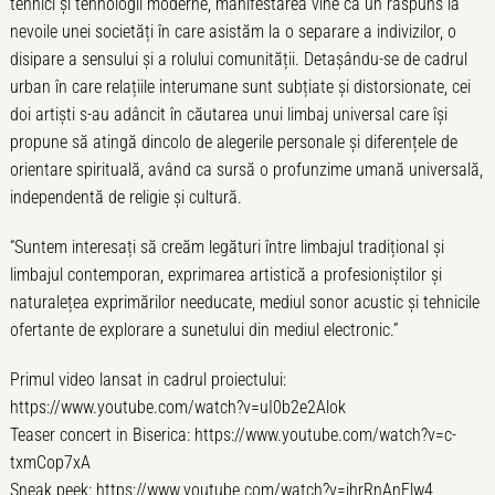
tehnici și tehnologii moderne, manifestarea vine ca un răspuns la
nevoile unei societăți în care asistăm la o separare a indivizilor, o
disipare a sensului și a rolului comunității. Detașându-se de cadrul
urban în care relațiile interumane sunt subțiate și distorsionate, cei
doi artiști s-au adâncit în căutarea unui limbaj universal care își
propune să atingă dincolo de alegerile personale și diferențele de
orientare spirituală, având ca sursă o profunzime umană universală,
independentă de religie și cultură.
“Suntem interesați să creăm legături între limbajul tradițional și
limbajul contemporan, exprimarea artistică a profesioniștilor și
naturalețea exprimărilor needucate, mediul sonor acustic și tehnicile
ofertante de explorare a sunetului din mediul electronic.”
Primul video lansat in cadrul proiectului:
https://www.youtube.com/watch?v=uI0b2e2Alok
Teaser concert in Biserica: https://www.youtube.com/watch?v=c-
txmCop7xA
Sneak peek: https://www.youtube.com/watch?v=jhrRnAnFlw4