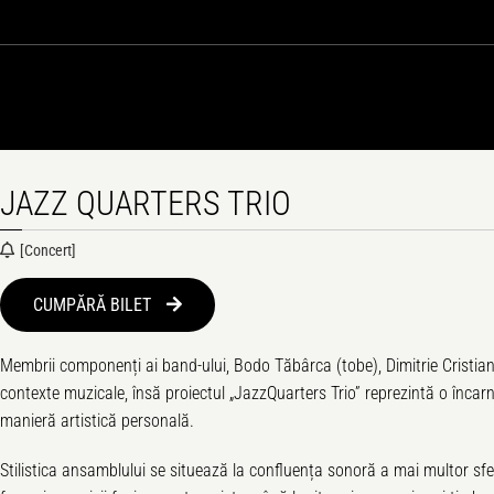
JAZZ QUARTERS TRIO
[concert]
CUMPĂRĂ BILET 
Membrii componenți ai band-ului, Bodo Tăbârca (tobe), Dimitrie Cristian 
contexte muzicale, însă proiectul „JazzQuarters Trio” reprezintă o înca
manieră artistică personală.
Stilistica ansamblului se situează la confluența sonoră a mai multor sfe