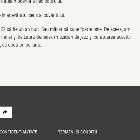
alitatea modernă a neo-soul-ului.
e în adevăratul sens al cuvântului.
2022 să fie un an bun. Sau măcar să sune foarte bine. De aceea, am
re Indie) și de Laura Benedek (muzician de jazz și curatoarea acestui
, de două ori pe lună.
 CONFIDENȚIALITATE
TERMENI ȘI CONDIȚII