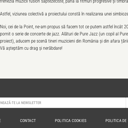
frenezia muzicii fusion saptezeciste, până la ritmuri progresive și timbr
Astfel, viziunea colectivă a proiectului constă în realizarea unei simbioz
Noi, cei de la Point, ne-am propus să facem tot ce putem astfel încât 
pornit o serie de concerte de jazz. Alături de Pure Jazz (un copil al Pu
proiect), aducem pe scenă tineri muzicieni din România și din afara țării
Vă așteptăm cu drag și nerăbdare!
E
CONTACT
POLITICA COOKIES
POLITICA DE