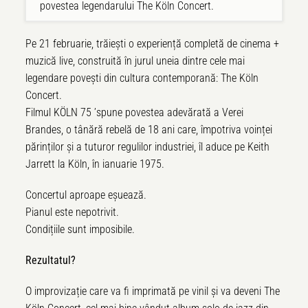
povestea legendarului The Köln Concert.
Pe 21 februarie, trăiești o experiență completă de cinema +
muzică live, construită în jurul uneia dintre cele mai
legendare povești din cultura contemporană: The Köln
Concert.
Filmul KÖ
LN 75
’
spune povestea adevărată
a Verei
Brandes, o t
ânără
rebel
ă de 18 ani care, împotriva voinț
ei
p
ărinților și a tuturor regulilor industriei, îl aduce pe Keith
Jarrett la K
ö
ln,
în ianuarie 1975.
Concertul aproape eșuează.
Pianul este nepotrivit.
Condi
țiile sunt imposibile.
Rezultatul?
O improviza
ție care va fi imprimată pe vinil și va deveni The