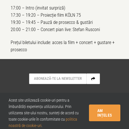
17:00 – Intro (invitat surpriză)
17:30 – 19:20 – Proiecț
ie film K
Ö
LN 75
19:30 – 19:45 – Pauză
de prosecco & gust
ări
20:00 – 21:00 –
Concert pian live: Stefan Rusconi
Prețul biletului include: acces la film + concert + gustare +
prosecco
NOUTĂȚI
ARHIVA EVENIMENTE CULTURALE
Acest site utilizează cookie-uri pentru a
CONTACT
POLITICA COOKIES
îmbunătăți experiența utilizatorului. Prin
POLITICA DE CONFIDENȚIALITATE
AM
utilizarea site-ului nostru, sunteți de acord cu
TERMENI ȘI CONDIȚII
INȚELES
toate cookie-urile în conformitate cu
politica
noastră de cookie-uri
.
Powered by