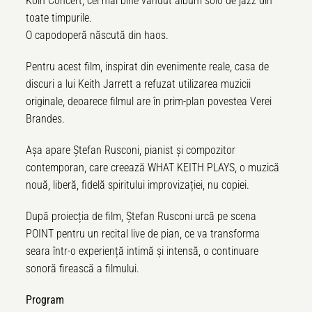
K
ö
ln Concert, cel mai bine vândut album solo de jazz din
toate timpurile.
O capodoper
ă născută din haos.
Pentru acest film, inspirat din evenimente reale, casa de
discuri a lui Keith Jarrett a refuzat utilizarea muzicii
originale, deoarece filmul are în prim-plan povestea Verei
Brandes.
Așa apare Ș
tefan Rusconi, pianist
și compozitor
contemporan, care creează WHAT KEITH PLAYS, o muzică
nou
ă
, liber
ă
, fidel
ă spiritului improvizației, nu copiei.
După proiecț
ia de film,
Ștefan Rusconi urcă pe scena
POINT pentru un recital live de pian, ce va transforma
seara într-o experiență intimă ș
i intens
ă
, o continuare
sonor
ă firească a filmului.
Program