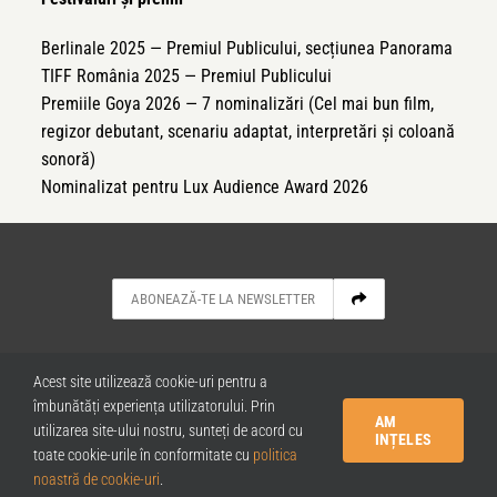
Berlinale 2025 — Premiul Publicului, secțiunea Panorama
TIFF România 2025 — Premiul Publicului
Premiile Goya 2026 — 7 nominalizări (Cel mai bun film,
regizor debutant, scenariu adaptat, interpretări și coloană
sonoră)
Nominalizat pentru Lux Audience Award 2026
NOUTĂȚI
ARHIVA EVENIMENTE CULTURALE
Acest site utilizează cookie-uri pentru a
CONTACT
POLITICA COOKIES
îmbunătăți experiența utilizatorului. Prin
POLITICA DE CONFIDENȚIALITATE
AM
utilizarea site-ului nostru, sunteți de acord cu
TERMENI ȘI CONDIȚII
INȚELES
toate cookie-urile în conformitate cu
politica
noastră de cookie-uri
.
Powered by