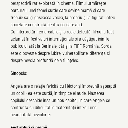
perspectivă rar explorată în cinema. Filmul urmărește
parcursul unei femei surde care devine mamă și care
trebuie să își găsească vocea, la propriu și la figurat, într-o
societate construită pentru cei care aud.
Cu interpretări remarcabile și o regie delicată, filmul a fost
aclamat în festivaluri internaționale și a câștigat inimile
publicului atât la Berlinale, cât și la TIFF România. Sorda
este o poveste despre iubire, vulnerabilitate, diferență și
despre nevoia profundă de a fi înțeles.
Sinopsis
:
Ángela are o relație fericită cu Héctor și împreună aşteaptă
un copil - ea este surdă, în timp ce el aude. Nașterea
copilului deschide însă un nou capitol, în care Ángela se
confruntă cu dificultățile maternității într-o lume
neadaptată nevoilor ei.
Festivaluri și premii