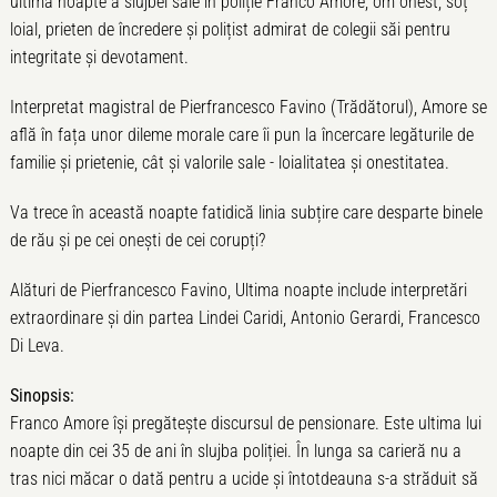
ultima noapte a slujbei sale în poliție Franco Amore, om onest, soț
loial, prieten de încredere și polițist admirat de colegii săi pentru
integritate și devotament.
Interpretat magistral de Pierfrancesco Favino (Trădătorul), Amore se
află în fața unor dileme morale care îi pun la încercare legăturile de
familie și prietenie, cât și valorile sale - loialitatea și onestitatea.
Va trece în această noapte fatidică linia subțire care desparte binele
de rău și pe cei onești de cei corupți?
Alături de Pierfrancesco Favino, Ultima noapte include interpretări
extraordinare și din partea Lindei Caridi, Antonio Gerardi, Francesco
Di Leva.
Sinopsis:
Franco Amore își pregătește discursul de pensionare. Este ultima lui
noapte din cei 35 de ani în slujba poliției. În lunga sa carieră nu a
tras nici măcar o dată pentru a ucide și întotdeauna s-a străduit să