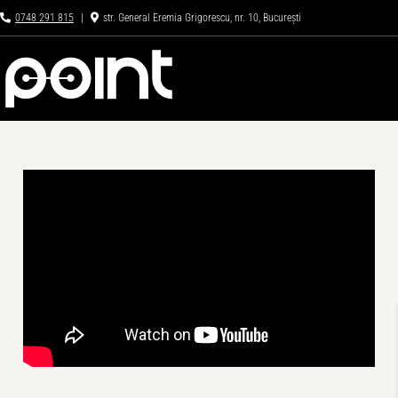
Skip
0748 291 815
|
str. General Eremia Grigorescu, nr. 10, București
to
content