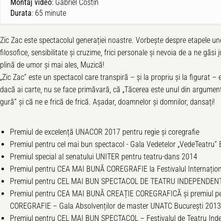
Montaj video
: Gabriel Costin
Durata
: 65 minute
Zic Zac este spectacolul generației noastre. Vorbește despre etapele unei 
filosofice, sensibilitate și cruzime, frici personale și nevoia de a ne găs
plină de umor și mai ales, Muzică!
„Zic Zac” este un spectacol care transpiră – și la propriu și la figurat – 
dacă ai carte, nu se face primăvară, că „Tăcerea este unul din argument
gură” și că ne e frică de frică. Așadar, doamnelor și domnilor, dansați!
Premiul de excelență UNACOR 2017 pentru regie și coregrafie
Premiul pentru cel mai bun spectacol - Gala Vedetelor „VedeTeatru
Premiul special al senatului UNITER pentru teatru-dans 2014
Premiul pentru CEA MAI BUNĂ COREGRAFIE la Festivalul Internaționa
Premiul pentru CEL MAI BUN SPECTACOL DE TEATRU INDEPENDENT 
Premiul pentru CEA MAI BUNĂ CREAȚIE COREGRAFICĂ și premiul 
COREGRAFIE – Gala Absolvenților de master UNATC București 2013
Premiul pentru CEL MAI BUN SPECTACOL – Festivalul de Teatru Indep