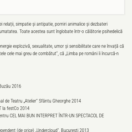
relații, simpatie și antipatie, porniri animalice și dezbateri
i jumatatea. Toate acestea sunt înglobate într-o călătorie psihedelică
energie explozivă, sexualitate, umor și sensibilitate care ne învață că
ele cele mai greu de combătut”, că „Limba pe români îi încurcă-n
” Buzău 2016
l de Teatru „Atelier” Sfântu Gheorghe 2014
la festCo 2014
pentru CEL MAI BUN INTERPRET ÎNTR-UN SPECTACOL DE
endent (de orice) „Undercloud”, București 2013